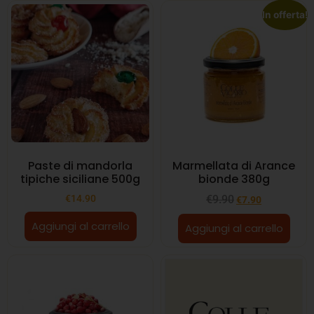
In offerta!
Paste di mandorla
Marmellata di Arance
tipiche siciliane 500g
bionde 380g
€
14.90
€
9.90
€
7.90
Aggiungi al carrello
Aggiungi al carrello