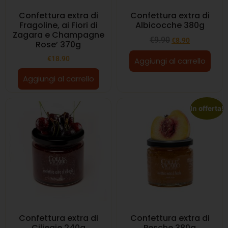
Confettura extra di
Confettura extra di
Fragoline, ai Fiori di
Albicocche 380g
Zagara e Champagne
€
9.90
€
8.90
Rose’ 370g
€
18.90
Aggiungi al carrello
Aggiungi al carrello
In offerta!
Confettura extra di
Confettura extra di
Ciliegie 240g
Pesche 380g