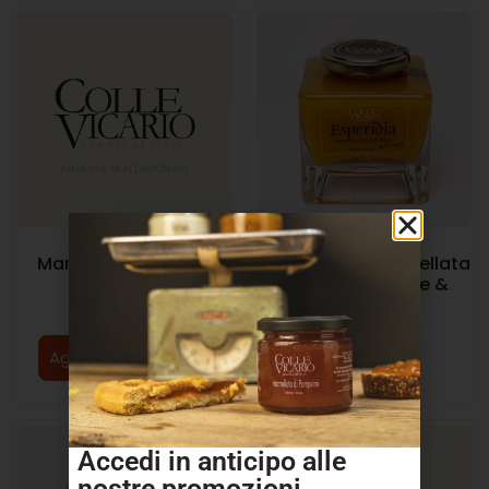
Marmellata di Cedri
“Esperidia” -Marmellata
240g
di Arance Bionde &
Brandy 370g
€
5.90
€
9.90
Aggiungi al carrello
Leggi tutto
In offerta!
Accedi in anticipo alle
nostre
promozioni