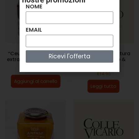
NOME
EMAIL
“Ceusa” – Confettura
“Cirasa”- Confettura
Ricevi l'offerta
extra di Gelsi Neri 370g
extra di Ciliegie &
Tequila 370g
€
15.90
€
14.90
€
14.90
Aggiungi al carrello
Leggi tutto