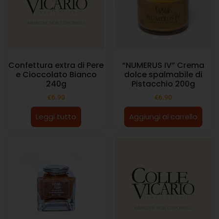
Confettura extra di Pere
“NUMERUS IV” Crema
e Cioccolato Bianco
dolce spalmabile di
240g
Pistacchio 200g
€
6.90
€
6.90
Leggi tutto
Aggiungi al carrello