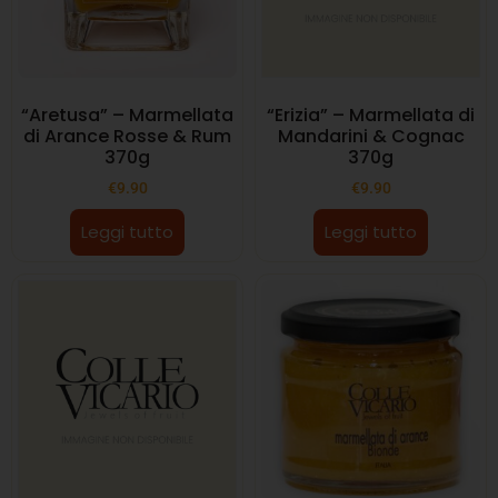
“Aretusa” – Marmellata
“Erizia” – Marmellata di
di Arance Rosse & Rum
Mandarini & Cognac
370g
370g
€
9.90
€
9.90
Leggi tutto
Leggi tutto