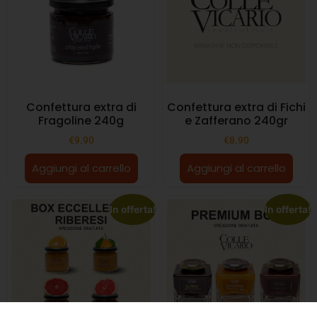
Confettura extra di
Confettura extra di Fichi
Fragoline 240g
e Zafferano 240gr
€
9.90
€
8.90
Aggiungi al carrello
Aggiungi al carrello
In offerta!
In offerta!