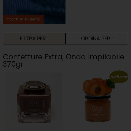
Prodotti in evidenza
FILTRA PER :
ORDINA PER :
Confetture Extra
,
Onda Impilabile
370gr
In offerta!