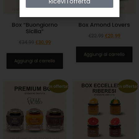
Ricevi l'offerta
Box “Buongiorno
Box Amond Lovers
Sicilia”
€
22.99
€
20.99
€
34.99
€
30.99
Aggiungi al carrello
Aggiungi al carrello
In offerta!
In offerta!