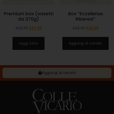
Premium box (vasetti
Box “Eccellenze
da 370g)
Riberesi”
€
42.99
€
37.99
€
35.99
€
26.99
Leggi tutto
Aggiungi al carrello
Aggiungi al carrelo