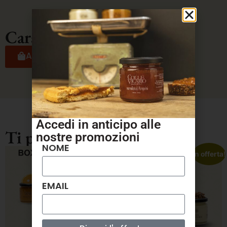
Caratteristiche
ACQUISTA
Accedi in anticipo alle
Ti potrebbe interessare...
nostre
promozioni
NOME
In offerta!
In offerta!
EMAIL