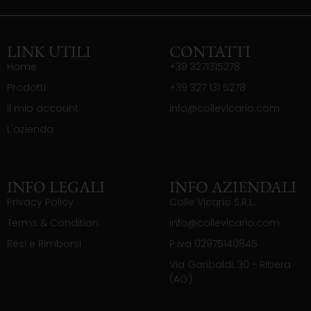
LINK UTILI
CONTATTI
Home
+39 3271315278
Prodotti
+39 327 131 5278
Il mio account
info@collevicario.com
L'azienda
INFO LEGALI
INFO AZIENDALI
Privacy Policy
Colle Vicario S.R.L.
Terms & Condition
info@collevicario.com
Resi e Rimborsi
P.iva 02975140845
Via Garibaldi, 30 - Ribera
(AG)