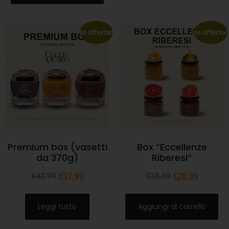
In offerta!
In offerta!
Premium box (vasetti
Box “Eccellenze
da 370g)
Riberesi”
€
42.99
€
37.99
€
35.99
€
26.99
Leggi tutto
Aggiungi al carrello