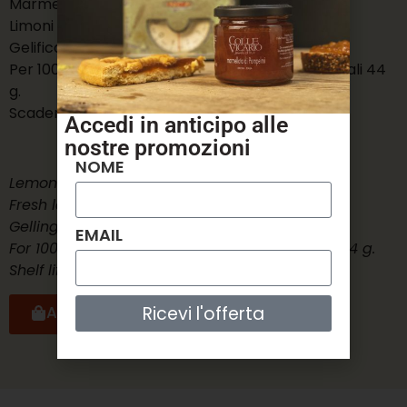
Marmellata di Limoni
Limoni freschi, scorze di limoni freschi, zucchero.
Gelificante: Pectina di Frutta.
Per 100 g. di prodotto: frutta 58,5 g. zuccheri totali 44
g.
Scadenza 24 mesi
Accedi in anticipo alle
nostre
promozioni
NOME
Lemon jam
Fresh lemons, fresh lemon peels, sugar.
Gelling agent: Fruit Pectin.
EMAIL
For 100 g. of product: fruit 58.5 g. total sugars 44 g.
Shelf life 24 months
Ricevi l'offerta
ACQUISTA