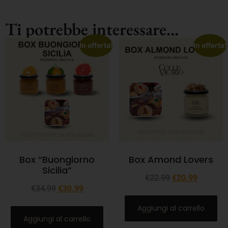
Ti potrebbe interessare...
In offerta!
In offerta!
Box “Buongiorno
Box Amond Lovers
Sicilia”
€
22.99
€
20.99
€
34.99
€
30.99
Aggiungi al carrello
Aggiungi al carrello